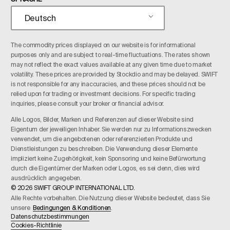
Deutsch
The commodity prices displayed on our website is for informational
purposes only and are subject to real-time fluctuations. The rates shown
may not reflect the exact values available at any given time due to market
volatility. These prices are provided by Stockdio and may be delayed. SWIFT
is not responsible for any inaccuracies, and these prices should not be
relied upon for trading or investment decisions. For specific trading
inquiries, please consult your broker or financial advisor.
Alle Logos, Bilder, Marken und Referenzen auf dieser Website sind
Eigentum der jeweiligen Inhaber. Sie werden nur zu Informationszwecken
verwendet, um die angebotenen oder referenzierten Produkte und
Dienstleistungen zu beschreiben. Die Verwendung dieser Elemente
impliziert keine Zugehörigkeit, kein Sponsoring und keine Befürwortung
durch die Eigentümer der Marken oder Logos, es sei denn, dies wird
ausdrücklich angegeben.
© 2026 SWIFT GROUP INTERNATIONAL LTD.
Alle Rechte vorbehalten. Die Nutzung dieser Website bedeutet, dass Sie
unsere
Bedingungen & Konditionen
.
Datenschutzbestimmungen
Cookies-Richtlinie