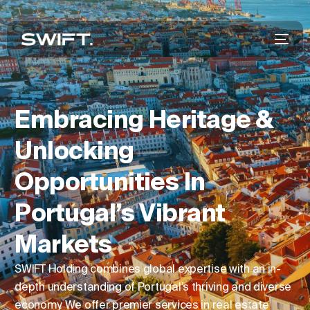
Embracing Heritage &
Unlocking
Opportunities In
Portugal’s Vibrant
Markets
SWIFT Holding combines global expertise with an in-
depth understanding of Portugal’s thriving and diverse
economy. We offer premier services in real estate