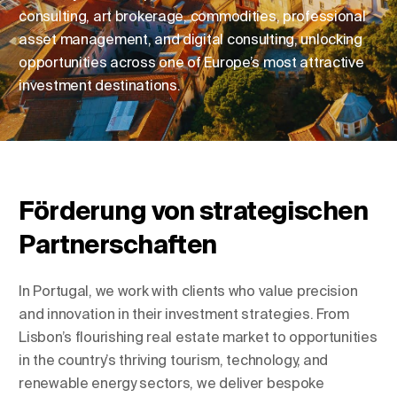
consulting, art brokerage, commodities, professional
asset management, and digital consulting, unlocking
opportunities across one of Europe’s most attractive
Standort ändern
investment destinations.
Sprache ändern
Förderung von strategischen
Partnerschaften
In Portugal, we work with clients who value precision
and innovation in their investment strategies. From
Lisbon’s flourishing real estate market to opportunities
in the country’s thriving tourism, technology, and
renewable energy sectors, we deliver bespoke