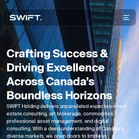
Crafting Success &
Driving Excellence
Across Canada’s
Boundless Horizons
SWIFT Holding delivers unparalleled expertise in real
estate consulting, art brokerage, commodities,
professional asset management, and digital
consulting. With a deep understanding of Canada’s
diverse markets, we open doors to limitless