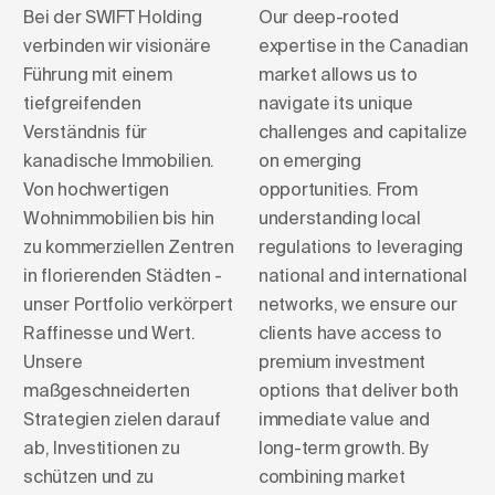
Bei der SWIFT Holding
Our deep-rooted
verbinden wir visionäre
expertise in the Canadian
Führung mit einem
market allows us to
tiefgreifenden
navigate its unique
Verständnis für
challenges and capitalize
kanadische Immobilien.
on emerging
Von hochwertigen
opportunities. From
Wohnimmobilien bis hin
understanding local
zu kommerziellen Zentren
regulations to leveraging
in florierenden Städten -
national and international
unser Portfolio verkörpert
networks, we ensure our
Raffinesse und Wert.
clients have access to
Unsere
premium investment
maßgeschneiderten
options that deliver both
Strategien zielen darauf
immediate value and
ab, Investitionen zu
long-term growth. By
schützen und zu
combining market