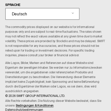
SPRACHE
Deutsch
The commodity prices displayed on our website is for informational
purposes only and are subject to real-time fluctuations. The rates shown
may not reflect the exact values available at any given time due to market
volatility. These prices are provided by Stockdio and may be delayed. SWIFT
is not responsible for any inaccuracies, and these prices should not be
relied upon for trading or investment decisions. For specific trading
inquiries, please consult your broker or financial advisor.
Alle Logos, Bilder, Marken und Referenzen auf dieser Website sind
Eigentum der jeweiligen Inhaber. Sie werden nur zu Informationszwecken
verwendet, um die angebotenen oder referenzierten Produkte und
Dienstleistungen zu beschreiben. Die Verwendung dieser Elemente
impliziert keine Zugehörigkeit, kein Sponsoring und keine Befürwortung
durch die Eigentümer der Marken oder Logos, es sei denn, dies wird
ausdrücklich angegeben.
© 2026 SWIFT GROUP INTERNATIONAL LTD.
Alle Rechte vorbehalten. Die Nutzung dieser Website bedeutet, dass Sie
unsere
Bedingungen & Konditionen
.
Datenschutzbestimmungen