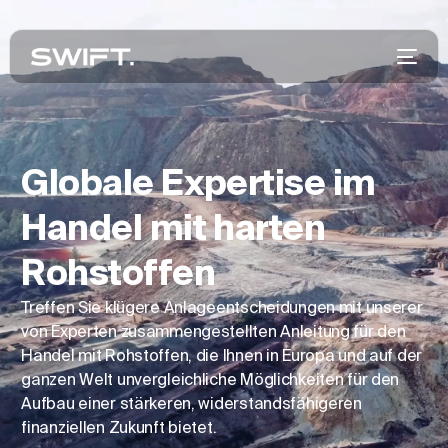
Globale Expertise im
Handel mit harten
Rohstoffen
Treffen Sie klügere Anlageentscheidungen mit unserer
von Experten zusammengestellten Anleitung für den
Handel mit Rohstoffen, die Ihnen in Europa und auf der
ganzen Welt unvergleichliche Möglichkeiten für den
Aufbau einer stärkeren, widerstandsfähigeren
finanziellen Zukunft bietet.