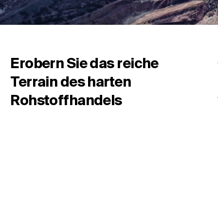
Standort ändern
Erobern Sie das reiche
Sprache ändern
Terrain des harten
Rohstoffhandels