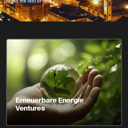
stand the test of time.
Standort ändern
Sprache ändern
Erneuerbare Energie
Ventures