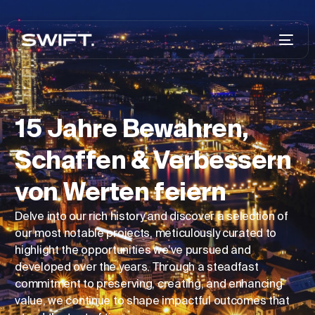
15 Jahre Bewahren,
Schaffen & Verbessern
von Werten feiern
Delve into our rich history and discover a selection of
our most notable projects, meticulously curated to
highlight the opportunities we’ve pursued and
developed over the years. Through a steadfast
commitment to preserving, creating, and enhancing
value, we continue to shape impactful outcomes that