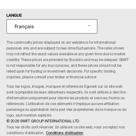
LANGUE
Français
The commodity prices displayed on our website is for informational
purposes only and are subject to real-time fluctuations. The rates shown
may not reflect the exact values available at any given time due to market
volatility. These prices are provided by Stockdio and may be delayed. SWIFT
is not responsible for any inaccuracies, and these prices should not be
relied upon for trading or investment decisions. For specific trading
inquiries, please consult your broker or financial advisor.
Tous les logos, images, marques et références figurant sur ce site web
sont la propriété de leurs détenteurs respectifs. Ils sont utilisés à des fins
d'information uniquement pour décrire les produits et services fournis ou
référencés. L'utilisation de ces éléments n'implique aucune affiliation,
parrainage ou approbation de la part des propriétaires de la marque ou du
logo, sauf mention explicite.
© 2026 SWIFT GROUP INTERNATIONAL LTD.
Tous les droits sont réservés. En utilisant ce site web, vous acceptez nos
conditions d'utilisation.
Conditions d'utilisation
.