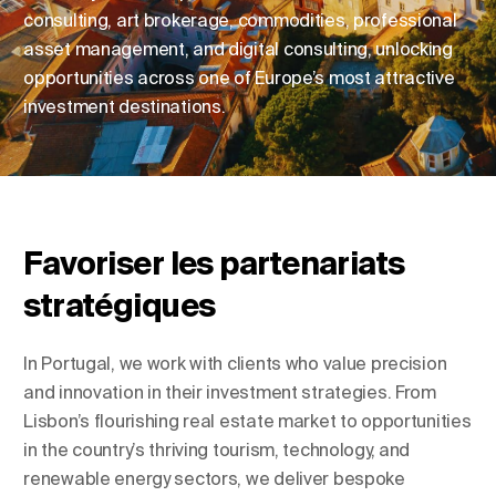
consulting, art brokerage, commodities, professional
asset management, and digital consulting, unlocking
opportunities across one of Europe’s most attractive
Changer de lieu
investment destinations.
Changer de langue
Favoriser les partenariats
stratégiques
In Portugal, we work with clients who value precision
and innovation in their investment strategies. From
Lisbon’s flourishing real estate market to opportunities
in the country’s thriving tourism, technology, and
renewable energy sectors, we deliver bespoke