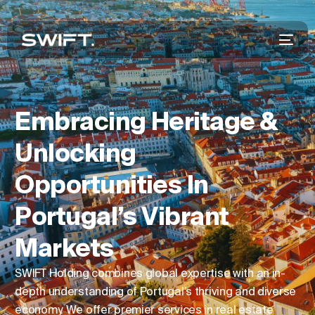
Embracing Heritage &
Unlocking
Opportunities In
Portugal’s Vibrant
Markets
SWIFT Holding combines global expertise with an in-
depth understanding of Portugal’s thriving and diverse
economy. We offer premier services in real estate