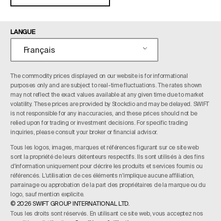
LANGUE
Français
The commodity prices displayed on our website is for informational
purposes only and are subject to real-time fluctuations. The rates shown
may not reflect the exact values available at any given time due to market
volatility. These prices are provided by Stockdio and may be delayed. SWIFT
is not responsible for any inaccuracies, and these prices should not be
relied upon for trading or investment decisions. For specific trading
inquiries, please consult your broker or financial advisor.
Tous les logos, images, marques et références figurant sur ce site web
sont la propriété de leurs détenteurs respectifs. Ils sont utilisés à des fins
d'information uniquement pour décrire les produits et services fournis ou
référencés. L'utilisation de ces éléments n'implique aucune affiliation,
parrainage ou approbation de la part des propriétaires de la marque ou du
logo, sauf mention explicite.
© 2026 SWIFT GROUP INTERNATIONAL LTD.
Tous les droits sont réservés. En utilisant ce site web, vous acceptez nos