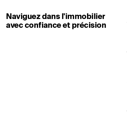
Naviguez dans l'immobilier
avec confiance et précision
Changer de lieu
Changer de langue