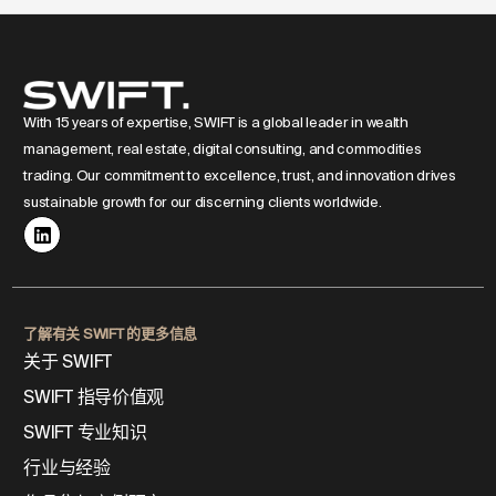
With 15 years of expertise, SWIFT is a global leader in wealth
management, real estate, digital consulting, and commodities
trading. Our commitment to excellence, trust, and innovation drives
sustainable growth for our discerning clients worldwide.
了解有关 SWIFT 的更多信息
关于 SWIFT
SWIFT 指导价值观
SWIFT 专业知识
行业与经验