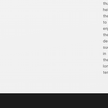
th
he
th
to
en
the
de
su
in
th
lo
ter