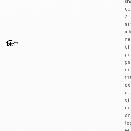
kn
co
a
st
in
ne
保存
of
pr
pa
an
th
pe
co
of
ou
en
te
W