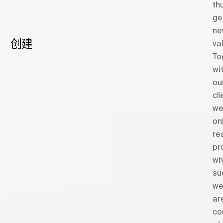
th
ge
ne
创建
va
To
wi
ou
cl
w
on
re
pr
wh
su
w
ar
co