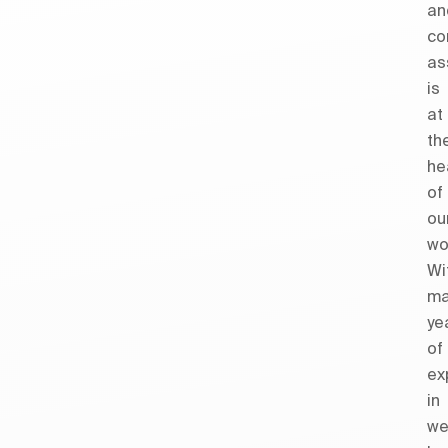
an
co
as
is
at
th
he
of
ou
wo
Wi
ma
ye
of
ex
in
we