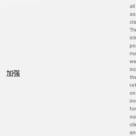
all
as
cl
Th
int
po
ma
w
in
加强
th
re
on
in
fo
ou
cl
an