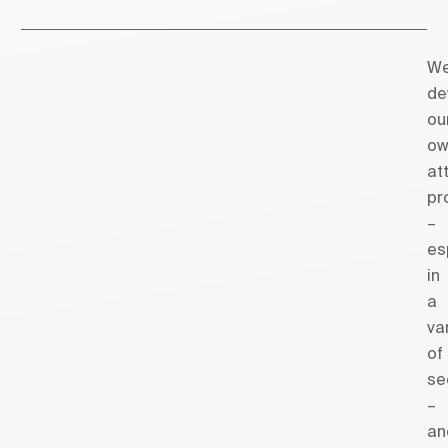
W
de
ou
ow
at
pr
–
es
in
a
va
of
se
–
an