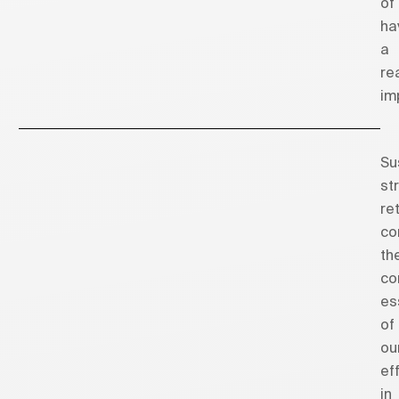
of
ha
a
re
im
Su
st
re
co
th
co
es
of
ou
ef
in