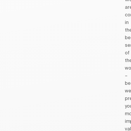
ar
co
in
th
be
se
of
th
wo
–
be
w
pr
yo
mo
im
va