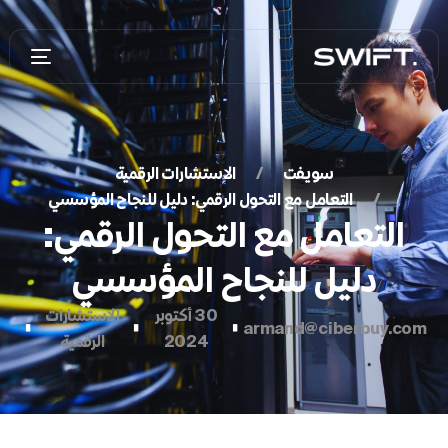
سويفت
الاستشارات الرقمية
التعامل مع التحول الرقمي: دليل للنجاح المؤسسي
التعامل مع التحول الرقمي:
دليل للنجاح المؤسسي
30 أكتوبر
الاستشارات
armand@ciberbuy.com
▉
▉
▉
2024
الرقمية