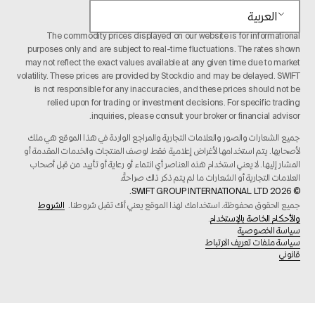
العربية
The commodity prices displayed on our website is for informational
purposes only and are subject to real-time fluctuations. The rates shown
may not reflect the exact values available at any given time due to market
volatility. These prices are provided by Stockdio and may be delayed. SWIFT
is not responsible for any inaccuracies, and these prices should not be
relied upon for trading or investment decisions. For specific trading
inquiries, please consult your broker or financial advisor.
جميع الشعارات والصور والعلامات التجارية والمراجع الواردة في هذا الموقع هي ملك
لأصحابها. يتم استخدامها لأغراض إعلامية فقط لوصف المنتجات والخدمات المقدمة أو
المشار إليها. لا يعني استخدام هذه العناصر أي انتماء أو رعاية أو تأييد من قبل أصحاب
العلامات التجارية أو الشعارات ما لم يتم ذكر ذلك صراحةً.
© 2026 SWIFT GROUP INTERNATIONAL LTD.
جميع الحقوق محفوظة. استخدامك لهذا الموقع يعني أنك تقبل شروطنا.
الشروط
والأحكام الخاصة بالإستخدام
.
سياسة الخصوصية
سياسة ملفات تعريف الارتباط
قانوني