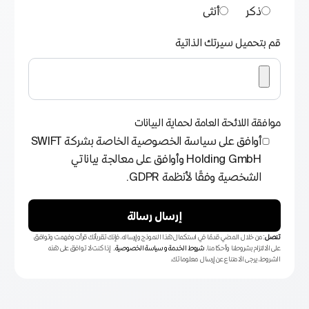
ذكر
أنثى
قم بتحميل سيرتك الذاتية
موافقة اللائحة العامة لحماية البيانات
أوافق على سياسة الخصوصية الخاصة بشركة SWIFT
Holding GmbH وأوافق على معالجة بياناتي
الشخصية وفقًا لأنظمة GDPR.
إرسال رسالة
تنصل
:من خلال المضي قدمًا في استكمال هذا النموذج وإرساله، فإنك تقر بأنك قرأت وفهمت وتوافق
على الالتزام بشروطنا وأحكامنا.
شروط الخدمة
و
سياسة الخصوصية
.
إذا كنت لا توافق على هذه
الشروط، يرجى الامتناع عن إرسال معلوماتك.