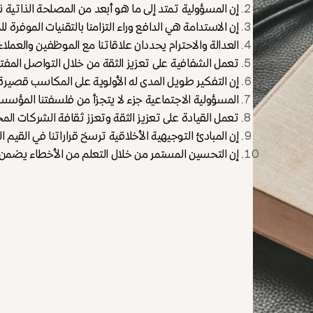
إن المسؤولية تمتد إلى ما هو أبعد من المصلحة الذاتية نح
إن الاستدامة هي الدافع وراء التزامنا بالتقنيات الموفرة للم
العدالة والاحترام يحددان علاقاتنا مع الموظفين والعملاء
تعمل الشفافية على تعزيز الثقة من خلال التواصل المفت
إن التفكير طويل المدى له الأولوية على المكاسب قصيرة 
المسؤولية الاجتماعية جزء لا يتجزأ من فلسفتنا المؤسس
تعمل القيادة على تعزيز الثقة وتعزز ثقافة الشركات المح
إن المبادئ التوجيهية الأخلاقية ترسخ قراراتنا في القيم 
إن التحسين المستمر من خلال التعلم من الأخطاء يضمن ب