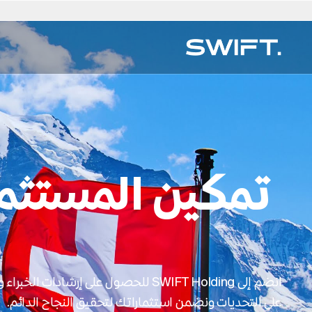
اختر اللغة
حدد الموقع
الوصول الخاص
Valgrind بواسطة SWIFT
العربية
أستراليا
الصين – 中国
English (UK)
دبي (الامارات العربية المتحدة)
إيطاليا
خبرة سريعة
اكتشف الفرص واستكشف خبرة SWIFT - كل ذلك على
دليل الخبراء →
بلجيكا
简体中文
كولومبيا
فنلندا
Deutsch
اليابان – 日本
SWIFT. (يبدأ العمل في مارس 2025)
الخدمات العقارية
البرازيل
Čeština
الجمهورية التشيكية
فرنسا
Русский
كوريا – كو
تمكين المستثمر
تجارة الفن والاستشارات
كندا
Afrikaans
الدنمارك
هونج كونج – 香港
Français
لوكسمبو
مكتب متعدد العائلات
تشيلي
ألمانيا
هنغاريا
هولندا
السلع المباشرة
الاستشارات الرقمية
ESG للعقارات
انضم إلى SWIFT Holding للحصول على إرشا
على التحديات ونضمن استثماراتك لتحقيق النجاح الدائم.