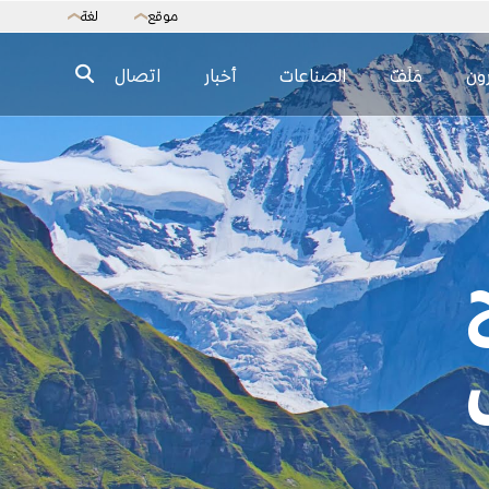
موقع
لغة
❯
❯
ون
مَلَفّ
الصناعات
أخبار
اتصال
قمية
مكتب متعدد العائلات
ر
التخطيط والإدارة المالية
 المستخدم وتجربة
الخدمات القانونية والعقارية
التأمين والمخاطر
ين& تجارب العملاء
نمط الحياة والأمان
التعليم والإشراف
ي
دليل الخبراء →