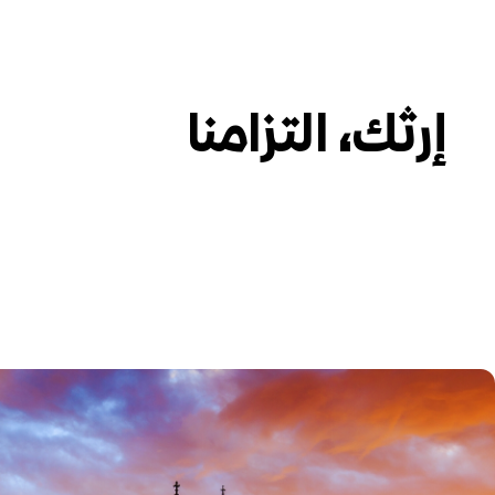
إرثك، التزامنا