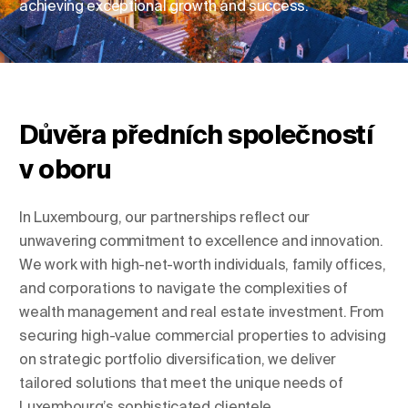
achieving exceptional growth and success.
Změnit umístění
Změna jazyka
Důvěra předních společností
v oboru
In Luxembourg, our partnerships reflect our
unwavering commitment to excellence and innovation.
We work with high-net-worth individuals, family offices,
and corporations to navigate the complexities of
wealth management and real estate investment. From
securing high-value commercial properties to advising
on strategic portfolio diversification, we deliver
tailored solutions that meet the unique needs of
Luxembourg’s sophisticated clientele.