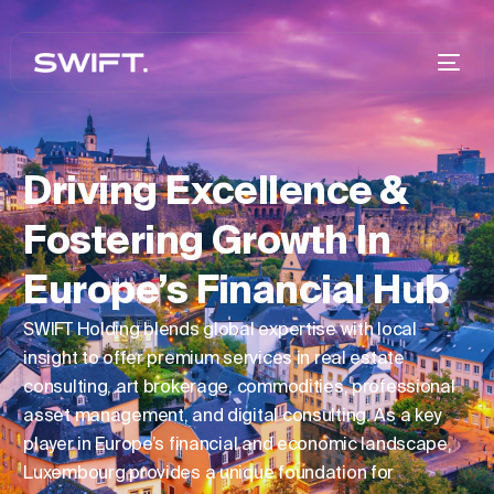
Driving Excellence &
Fostering Growth In
Europe’s Financial Hub
SWIFT Holding blends global expertise with local
insight to offer premium services in real estate
consulting, art brokerage, commodities, professional
asset management, and digital consulting. As a key
player in Europe’s financial and economic landscape,
Luxembourg provides a unique foundation for