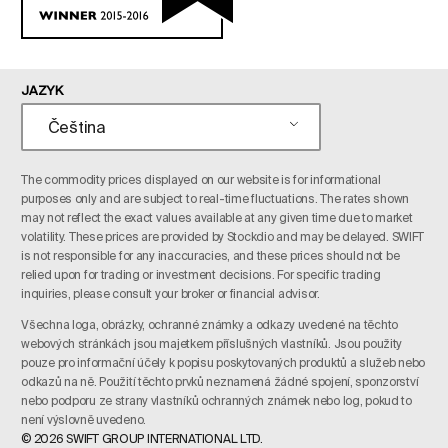
JAZYK
Čeština
The commodity prices displayed on our website is for informational
purposes only and are subject to real-time fluctuations. The rates shown
may not reflect the exact values available at any given time due to market
volatility. These prices are provided by Stockdio and may be delayed. SWIFT
is not responsible for any inaccuracies, and these prices should not be
relied upon for trading or investment decisions. For specific trading
inquiries, please consult your broker or financial advisor.
Všechna loga, obrázky, ochranné známky a odkazy uvedené na těchto
webových stránkách jsou majetkem příslušných vlastníků. Jsou použity
pouze pro informační účely k popisu poskytovaných produktů a služeb nebo
odkazů na ně. Použití těchto prvků neznamená žádné spojení, sponzorství
nebo podporu ze strany vlastníků ochranných známek nebo log, pokud to
není výslovně uvedeno.
© 2026 SWIFT GROUP INTERNATIONAL LTD.