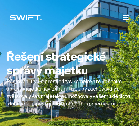
Řešení strategické
správy majetku
Pěstování trvalé prosperity s komplexními řešeními
správy majetku navrženými tak, aby zachovávaly a
zvětšovaly váš majetek a umožňovaly vašemu dědictví
stabilně a úspěšně vzkvétat napříč generacemi.