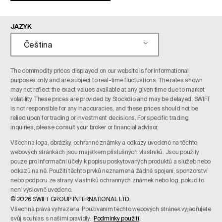
JAZYK
Čeština
The commodity prices displayed on our website is for informational
purposes only and are subject to real-time fluctuations. The rates shown
may not reflect the exact values available at any given time due to market
volatility. These prices are provided by Stockdio and may be delayed. SWIFT
is not responsible for any inaccuracies, and these prices should not be
relied upon for trading or investment decisions. For specific trading
inquiries, please consult your broker or financial advisor.
Všechna loga, obrázky, ochranné známky a odkazy uvedené na těchto
webových stránkách jsou majetkem příslušných vlastníků. Jsou použity
pouze pro informační účely k popisu poskytovaných produktů a služeb nebo
odkazů na ně. Použití těchto prvků neznamená žádné spojení, sponzorství
nebo podporu ze strany vlastníků ochranných známek nebo log, pokud to
není výslovně uvedeno.
© 2026 SWIFT GROUP INTERNATIONAL LTD.
Všechna práva vyhrazena. Používáním těchto webových stránek vyjadřujete
svůj souhlas s našimi pravidly.
Podmínky použití
.