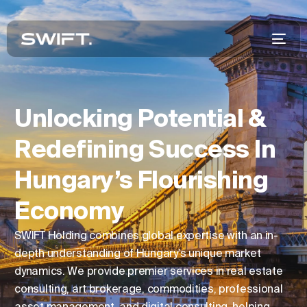
Unlocking Potential &
Redefining Success In
Hungary’s Flourishing
Economy
SWIFT Holding combines global expertise with an in-
depth understanding of Hungary’s unique market
dynamics. We provide premier services in real estate
consulting, art brokerage, commodities, professional
asset management, and digital consulting, helping