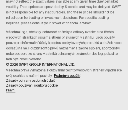
may not reflect the exact values available at any given time due to market
volatility. These prices are provided by Stockdio and may be delayed. SWIFT
is not responsible for any inaccuracies, and these prices should not be
relied upon for trading or investment decisions. For specific trading
inquiries, please consult your broker or financial advisor.
Všechna loga, obrázky, ochranné známky a odkazy uvedené na těchto
webových stránkách jsou majetkem příslušných vlastníků. Jsou použity
pouze pro informační účely k popisu poskytovaných produktů a služeb nebo
odkazů na ně. Použití těchto prvků neznamená žádné spojení, sponzorství
nebo podporu ze strany vlastníků ochranných známek nebo log, pokud to
není výslovně uvedeno.
© 2026 SWIFT GROUP INTERNATIONAL LTD.
Všechna práva vyhrazena. Používáním těchto webových stránek vyjadřujete
svůj souhlas s našimi pravidly.
Podmínky použití
.
Zásady ochrany osobních údajů
Zásady používání souborů cookie
Právní