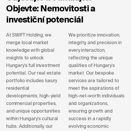
Objevte: Nemovitosti a
investiční potenciál
At SWIFT Holding, we
We prioritize innovation,
merge local market
integrity, and precision in
knowledge with global
every interaction,
insights to unlock
reflecting the unique
Hungary’s full investment
qualities of Hungary’s
potential. Our real estate
market. Our bespoke
portfolio includes luxury
services are tailored to
residential
meet the aspirations of
developments, high-yield
high-net-worth individuals
commercial properties,
and organizations,
and unique opportunities
ensuring growth and
within Hungary’s cultural
success in a rapidly
hubs. Additionally, our
evolving economic